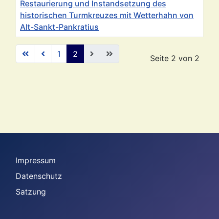
Restaurierung und Instandsetzung des
historischen Turmkreuzes mit Wetterhahn von
Alt-Sankt-Pankratius
Beiträge
1
2
Seite 2 von 2
Impressum
Datenschutz
Satzung