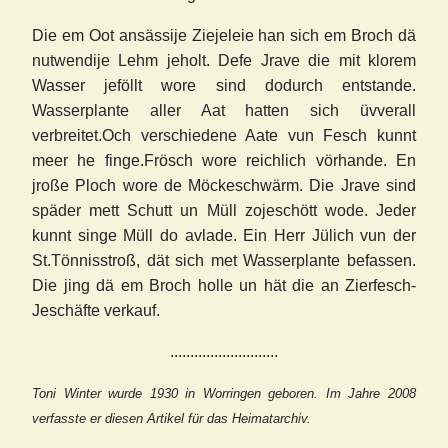
Die em Oot ansässije Ziejeleie han sich em Broch dä
nutwendije Lehm jeholt. Defe Jrave die mit klorem
Wasser jeföllt wore sind dodurch entstande.
Wasserplante aller Aat hatten sich üvverall
verbreitet.Och verschiedene Aate vun Fesch kunnt
meer he finge.Frösch wore reichlich vörhande. En
jroße Ploch wore de Möckeschwärm. Die Jrave sind
späder mett Schutt un Müll zojeschött wode. Jeder
kunnt singe Müll do avlade. Ein Herr Jülich vun der
St.Tönnisstroß, dät sich met Wasserplante befassen.
Die jing dä em Broch holle un hät die an Zierfesch-
Jeschäfte verkauf.
...........................
Toni Winter wurde 1930 in Worringen geboren. Im Jahre 2008
verfasste er diesen Artikel für das Heimatarchiv.