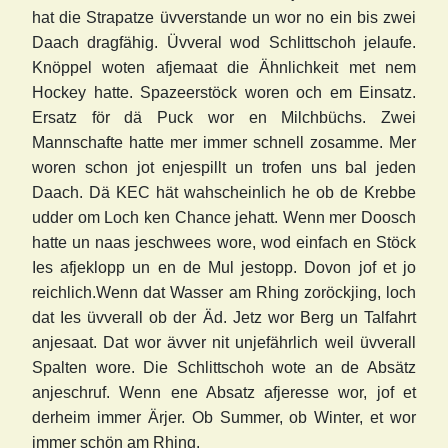
hat die Strapatze üvverstande un wor no ein bis zwei
Daach dragfähig. Üvveral wod Schlittschoh jelaufe.
Knöppel woten afjemaat die Ähnlichkeit met nem
Hockey hatte. Spazeerstöck woren och em Einsatz.
Ersatz för dä Puck wor en Milchbüchs. Zwei
Mannschafte hatte mer immer schnell zosamme. Mer
woren schon jot enjespillt un trofen uns bal jeden
Daach. Dä KEC hät wahscheinlich he ob de Krebbe
udder om Loch ken Chance jehatt. Wenn mer Doosch
hatte un naas jeschwees wore, wod einfach en Stöck
Ies afjeklopp un en de Mul jestopp. Dovon jof et jo
reichlich.Wenn dat Wasser am Rhing zoröckjing, loch
dat Ies üvverall ob der Äd. Jetz wor Berg un Talfahrt
anjesaat. Dat wor ävver nit unjefährlich weil üvverall
Spalten wore. Die Schlittschoh wote an de Absätz
anjeschruf. Wenn ene Absatz afjeresse wor, jof et
derheim immer Ärjer. Ob Summer, ob Winter, et wor
immer schön am Rhing.