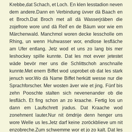
Krebbe,dat Schach, et Loch. En klen Iesstadion neven
dem andere.Dann en Verbindung üvver dä Baach en
et Broch.Dat Broch met all dä Wasserjräben die
zojefrore wore und dä Reif en de Bäum wor wie em
Märchenwald. Manchmol woren decke Iesscholle om
Rhing, un wenn Huhwasser wor, endlose Iesfläche
am Ufer entlang. Jetz wod et uns zo lang bis mer
Ieshockey spille kunnte. Dat Ies mot evver jetestet
wäde bevör mer uns die Schlittschoh anschnalle
kunnte.Met enem Biffet wod usprobet ob dat Ies stark
jenuch wor.Wo dä Name Biffet herkütt wesse nur die
Sprachforscher. Mer wosten äver wie et jing. Fünf bis
zehn Pooschte stalten sich nevenenander ob die
Iesfläch. Et fing schon an zo kraache. Fertig los un
dann em Laufschrett jradus. Dat Kraache wod
zonehment lauter.Nur nit ömdrije denn henger uns
wore Welle us Ies.Jetz darf keine zoröckblieve um nit
enzobreche.Zum schwemme wor et jo zo kalt. Dat Ies