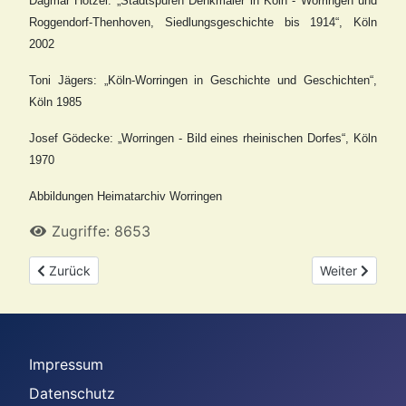
Dagmar Hötzel: „Stadtspuren Denkmäler in Köln - Worringen und
Roggendorf-Thenhoven, Siedlungsgeschichte bis 1914“, Köln
2002
Toni Jägers: „Köln-Worringen in Geschichte und Geschichten“,
Köln 1985
Josef Gödecke: „Worringen - Bild eines rheinischen Dorfes“, Köln
1970
Abbildungen Heimatarchiv Worringen
Zugriffe: 8653
Vorheriger Beitrag: Worringen im 18. Jahrhundert bis zur Fran
Nächster Beit
Zurück
Weiter
Impressum
Datenschutz