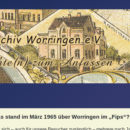
s stand im März 1965 über Worringen im „Fips
n sich – auch für unsere Besucher zugänglich – mehrere nach