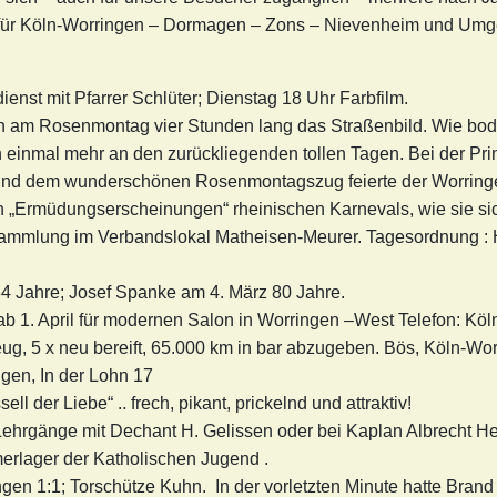
 für Köln-Worringen – Dormagen – Zons – Nievenheim und Umgeb
ienst mit Pfarrer Schlüter; Dienstag 18 Uhr Farbfilm.
n am Rosenmontag vier Stunden lang das Straßenbild. Wie bod
ch einmal mehr an den zurückliegenden tollen Tagen. Bei der 
nd dem wunderschönen Rosenmontagszug feierte der Worringer
n „Ermüdungserscheinungen“ rheinischen Karnevals, wie sie 
mmlung im Verbandslokal Matheisen-Meurer. Tagesordnung : Hei
84 Jahre; Josef Spanke am 4. März 80 Jahre.
ab 1. April für modernen Salon in Worringen –West Telefon: Kö
g, 5 x neu bereift, 65.000 km in bar abzugeben. Bös, Köln-Wo
ngen, In der Lohn 17
ell der Liebe“ .. frech, pikant, prickelnd und attraktiv!
 Lehrgänge mit Dechant H. Gelissen oder bei Kaplan Albrecht He
erlager der Katholischen Jugend .
gen 1:1; Torschütze Kuhn. In der vorletzten Minute hatte Bra