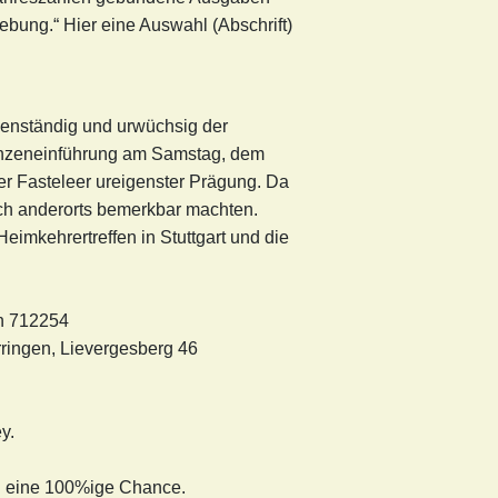
ung.“ Hier eine Auswahl (Abschrift)
enständig und urwüchsig der
Prinzeneinführung am Samstag, dem
 Fasteleer ureigenster Prägung. Da
sich anderorts bemerkbar machten.
mkehrertreffen in Stuttgart und die
ln 712254
rringen, Lievergesberg 46
y.
nd eine 100%ige Chance.