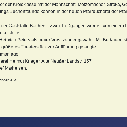
r der Kreisklasse mit der Mannschaft: Metzemacher, Stroka, Ge
ngs Bücherfreunde können in der neuen Pfarrbücherei der Pfarr
he der Gaststätte Bachem. Zwei Fußgänger wurden von einem P
fallstelle.
Heinrich Peters als neuer Vorsitzender gewählt. Mit Bedauern st
n größeres Theaterstück zur Aufführung gelangte.
immanlage
nerei Helmut Krieger, Alte Neußer Landstr. 157
sef Matheisen.
ingen e.V.
1965 über Worringen im „Fips“?