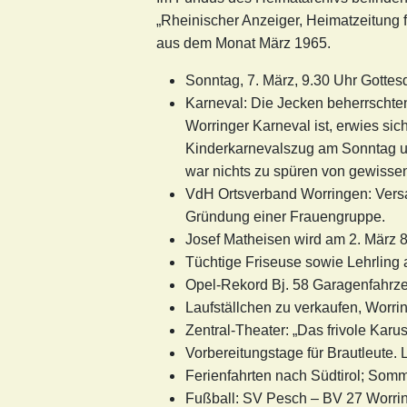
„Rheinischer Anzeiger, Heimatzeitung
aus dem Monat März 1965.
Sonntag, 7. März, 9.30 Uhr Gottesd
Karneval: Die Jecken beherrschte
Worringer Karneval ist, erwies si
Kinderkarnevalszug am Sonntag u
war nichts zu spüren von gewisse
VdH Ortsverband Worringen: Versa
Gründung einer Frauengruppe.
Josef Matheisen wird am 2. März 
Tüchtige Friseuse sowie Lehrling 
Opel-Rekord Bj. 58 Garagenfahrzeu
Laufställchen zu verkaufen, Worri
Zentral-Theater: „Das frivole Karuss
Vorbereitungstage für Brautleute.
Ferienfahrten nach Südtirol; Somm
Fußball: SV Pesch – BV 27 Worrin