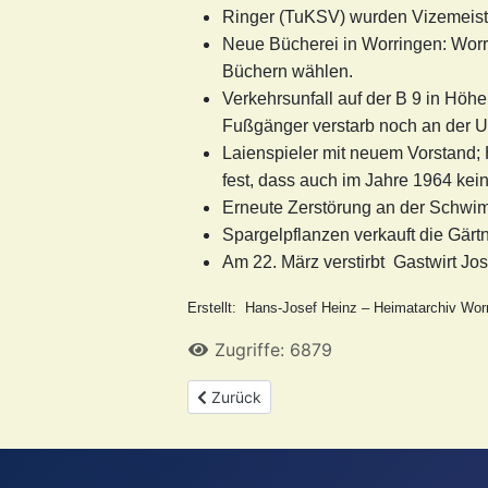
Ringer (TuKSV) wurden Vizemeiste
Neue Bücherei in Worringen: Worri
Büchern wählen.
Verkehrsunfall auf der B 9 in Hö
Fußgänger verstarb noch an der Un
Laienspieler mit neuem Vorstand; 
fest, dass auch im Jahre 1964 kei
Erneute Zerstörung an der Schw
Spargelpflanzen verkauft die Gärt
Am 22. März verstirbt Gastwirt Jo
Erstellt: Hans-Josef Heinz – Heimatarchiv Worr
Zugriffe: 6879
Vorheriger Beitrag: Was stand im April 
Zurück