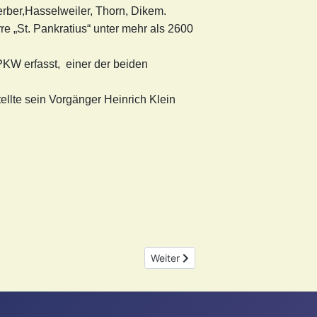
rber,Hasselweiler, Thorn, Dikem.
e „St. Pankratius“ unter mehr als 2600
KW erfasst, einer der beiden
ellte sein Vorgänger Heinrich Klein
Nächster Beitrag: Was stand im Feb
Weiter