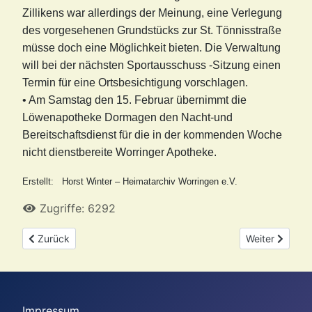
Zillikens war allerdings der Meinung, eine Verlegung
des vorgesehenen Grundstücks zur St. Tönnisstraße
müsse doch eine Möglichkeit bieten. Die Verwaltung
will bei der nächsten Sportausschuss -Sitzung einen
Termin für eine Ortsbesichtigung vorschlagen.
• Am Samstag den 15. Februar übernimmt die
Löwenapotheke Dormagen den Nacht-und
Bereitschaftsdienst für die in der kommenden Woche
nicht dienstbereite Worringer Apotheke.
Erstellt: Horst Winter – Heimatarchiv Worringen e.V.
Zugriffe: 6292
Vorheriger Beitrag: Was stand im April 1963 über Worringen im 
Nächster Beitr
Zurück
Weiter
Impressum