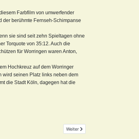
n diesem Farbfilm von umwerfender
nd der berühmte Fernseh-Schimpanse
Denn sie sind seit zehn Spieltagen ohne
er Torquote von 35:12. Auch die
chützen für Worringen waren Anton,
 dem Hochkreuz auf dem Worringer
in wird seinen Platz links neben dem
mt die Stadt Köln, dagegen hat die
Nächster Beitrag: Was stand im Mai
Weiter