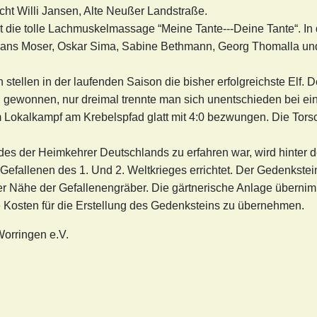
cht Willi Jansen, Alte Neußer Landstraße.
t die tolle Lachmuskelmassage “Meine Tante---Deine Tante“. I
 Hans Moser, Oskar Sima, Sabine Bethmann, Georg Thomalla u
stellen in der laufenden Saison die bisher erfolgreichste Elf. 
 gewonnen, nur dreimal trennte man sich unentschieden bei ein
 Lokalkampf am Krebelspfad glatt mit 4:0 bezwungen. Die Tors
es der Heimkehrer Deutschlands zu erfahren war, wird hinter
 Gefallenen des 1. Und 2. Weltkrieges errichtet. Der Gedenkste
er Nähe der Gefallenengräber. Die gärtnerische Anlage übernim
 Kosten für die Erstellung des Gedenksteins zu übernehmen.
Worringen e.V.
64 über Worringen im „Fips“?