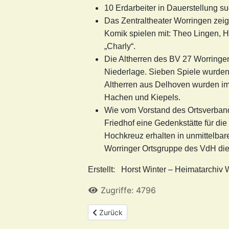
10 Erdarbeiter in Dauerstellung su
Das Zentraltheater Worringen zeig
Komik spielen mit: Theo Lingen,
„Charly“.
Die Altherren des BV 27 Worringen 
Niederlage. Sieben Spiele wurden
Altherren aus Delhoven wurden im
Hachen und Kiepels.
Wie vom Vorstand des Ortsverband
Friedhof eine Gedenkstätte für die
Hochkreuz erhalten in unmittelbar
Worringer Ortsgruppe des VdH die
Erstellt: Horst Winter – Heimatarchiv 
Zugriffe: 4796
Vorheriger Beitrag: Was stand im Juli 19
Zurück