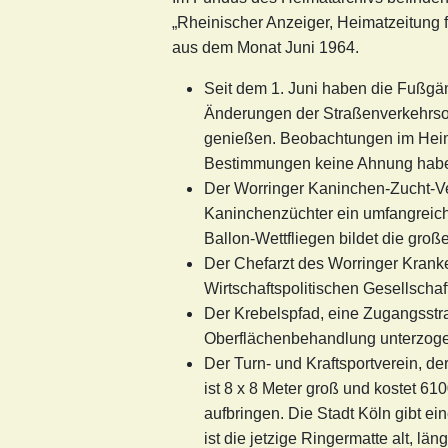
„Rheinischer Anzeiger, Heimatzeitung
aus dem Monat Juni 1964.
Seit dem 1. Juni haben die Fußgän
Änderungen der Straßenverkehrso
genießen. Beobachtungen im Heima
Bestimmungen keine Ahnung hab
Der Worringer Kaninchen-Zucht-Ve
Kaninchenzüchter ein umfangreic
Ballon-Wettfliegen bildet die gro
Der Chefarzt des Worringer Krank
Wirtschaftspolitischen Gesellschaf
Der Krebelspfad, eine Zugangsst
Oberflächenbehandlung unterzoge
Der Turn- und Kraftsportverein, de
ist 8 x 8 Meter groß und kostet 61
aufbringen. Die Stadt Köln gibt e
ist die jetzige Ringermatte alt, l