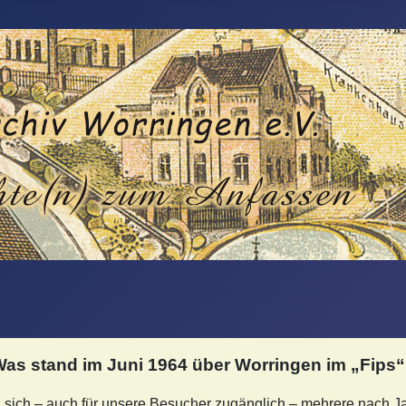
as stand im Juni 1964 über Worringen im „Fips
n sich – auch für unsere Besucher zugänglich – mehrere nach