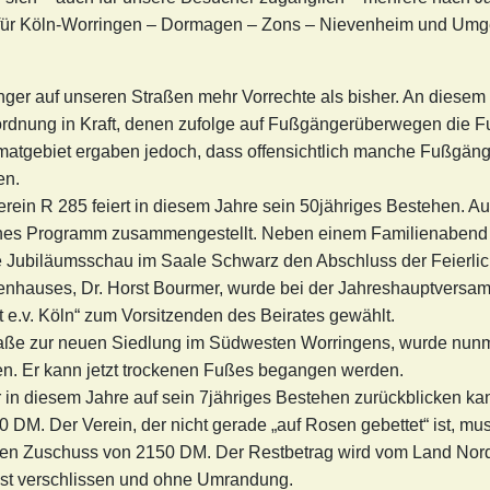
 für Köln-Worringen – Dormagen – Zons – Nievenheim und Umgeb
ger auf unseren Straßen mehr Vorrechte als bisher. An diesem T
rdnung in Kraft, denen zufolge auf Fußgängerüberwegen die F
tgebiet ergaben jedoch, dass offensichtlich manche Fußgänge
en.
rein R 285 feiert in diesem Jahre sein 50jähriges Bestehen. A
hes Programm zusammengestellt. Neben einem Familienabend u
ße Jubiläumsschau im Saale Schwarz den Abschluss der Feierlic
enhauses, Dr. Horst Bourmer, wurde bei der Jahreshauptversam
t e.v. Köln“ zum Vorsitzenden des Beirates gewählt.
raße zur neuen Siedlung im Südwesten Worringens, wurde nunm
n. Er kann jetzt trockenen Fußes begangen werden.
r in diesem Jahre auf sein 7jähriges Bestehen zurückblicken ka
00 DM. Der Verein, der nicht gerade „auf Rosen gebettet“ ist, 
inen Zuschuss von 2150 DM. Der Restbetrag wird vom Land Nord
ängst verschlissen und ohne Umrandung.