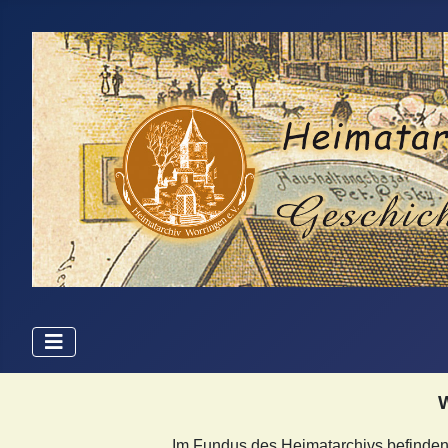
W
Im Fundus des Heimatarchivs befinde