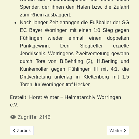
Spender, der ihnen den Hafen bzw. die Zufahrt
zum Rhein ausbaggert.
Nach langer Zeit errangen die Fußballer der SG
EC Bayer Worringen mit einen 1:0 Sieg gegen
Fühlingen wieder einmal einen doppelten
Punktgewinn. Den Siegtreffer erzielte
Jendrischik. Worringens Zweitvertretung gewann
durch Tore von B.Behrling (2), H.Berling und
Kunkemöller gegen Fühlingen III mit 4:1, die
Drittvertretung unterlag in Klettenberg mit 1:5
Toren, für Worringen traf Hecker.
Erstellt: Horst Winter – Heimatarchiv Worringen
e.V.
Zugriffe: 2146
Vorheriger Beitrag: Was stand im Februar 1977 über Worringen
Nächster Beit
Zurück
Weiter