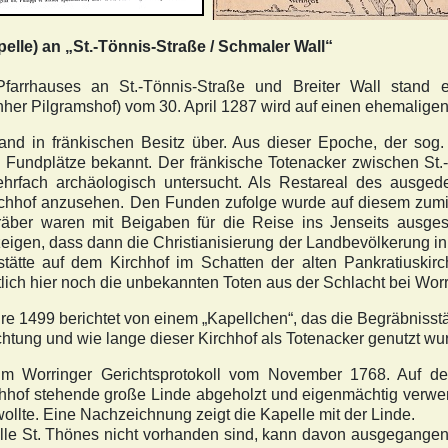
elle) an „St.-Tönnis-Straße / Schmaler Wall“
farrhauses an St.-Tönnis-Straße und Breiter Wall stand 
hher Pilgramshof) vom 30. April 1287 wird auf einen ehemaligen
and in fränkischen Besitz über. Aus dieser Epoche, der sog. 
Fundplätze bekannt. Der fränkische Totenacker zwischen St.
hrfach archäologisch untersucht.
Als Restareal des ausgede
rchhof anzusehen. Den Funden zufolge wurde auf diesem zumi
Gräber waren mit Beigaben für die Reise ins Jenseits ausge
eigen, dass dann die Christianisierung der Landbevölkerung
stätte auf dem Kirchhof im Schatten der alten Pankratiuskir
ich hier noch die unbekannten Toten aus der Schlacht bei Worr
e 1499 berichtet von einem „Kapellchen“, das die Begräbnisstä
chtung und wie lange dieser Kirchhof als Totenacker genutzt wurd
 im Worringer Gerichtsprotokoll vom November 1768. Auf de
hof stehende große Linde abgeholzt und eigenmächtig verwende
wollte. Eine Nachzeichnung zeigt die Kapelle mit der Linde.
lle St. Thönes nicht vorhanden sind, kann davon ausgegangen 