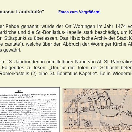
 Neusser Landstraße“
Fotos zum Vergrößern!
er Fehde genannt, wurde der Ort Worringen im Jahr 1474 vo
arrkirche und die St.-Bonifatius-Kapelle stark beschädigt, u
n Stützpunkt zu überlassen. Das Historische Archiv der Stadt
 cantate“), welche über den Abbruch der Worringer Kirche Al
ss gewährt.
dem 13. Jahrhundert in unmittelbarer Nähe von Alt St. Pankrati
t Folgendes zu lesen: „Um für die Toten der Schlacht bete
merkastells (?) eine St.-Bonifatius-Kapelle“. Beim Wiederau