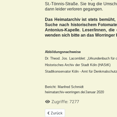
St.-Tönnis-Straße. Sie trug die Umschr
dann leider verloren gegangen.
Das Heimatarchiv ist stets bemüht, 
Suche nach historischem Fotomateri
Antonius-Kapelle. Leser/innen, die
wenden sich bitte an das Worringer 
Abbildungsnachweise
Dr. Theod. Jos. Lacomblet: „Urkundenbuch für 
Historisches Archiv der Stadt Köln (HAStK)
Stadtkonservator Köln -
Amt für Denkmalschutz
Bericht: Manfred Schmidt
heimatarchiv-worringen.de/Januar 2020
Zugriffe: 7277
Vorheriger Beitrag: Die Worringer Blutger
Zurück