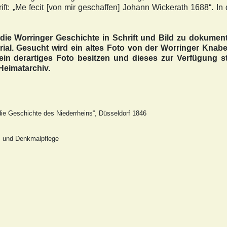
ift: „Me fecit [von mir geschaffen] Johann Wickerath 1688“. In
die Worringer Geschichte in Schrift und Bild zu dokument
al. Gesucht wird ein altes Foto von der Worringer Knabe
 ein derartiges Foto besitzen und dieses zur Verfügung s
Heimatarchiv.
die Geschichte des Niederrheins“, Düsseldorf 1846
 und Denkmalpflege
ichtsstätte - der Galgenberg