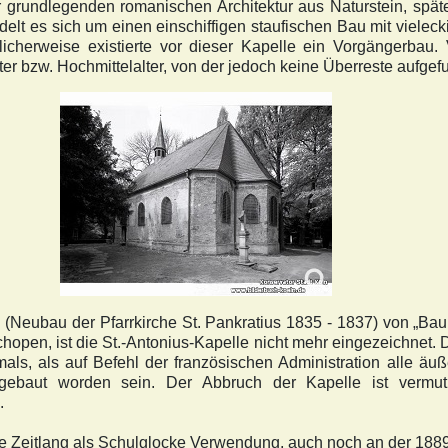
r grundlegenden romanischen Architektur aus Naturstein, spät
ndelt es sich
um einen einschiffigen staufischen Bau mit viele
cherweise existierte vor dieser Kapelle ein Vorgängerbau. V
alter bzw. Hochmittelalter, von der jedoch keine Überreste aufge
le (Neubau der Pfarrkirche St. Pankratius 1835 - 1837) von „
hopen, ist die St.-Antonius-Kapelle nicht mehr eingezeichnet. 
als, als auf Befehl der französischen Administration alle äu
gebaut worden sein. Der Abbruch der Kapelle ist vermu
.
ine Zeitlang als Schulglocke Verwendung, auch noch an der 18