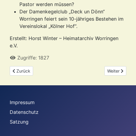
Pastor werden müssen?
Der Damenkegelclub „Deck un Dönn“
Worringen feiert sein 10-jähriges Bestehen im
Vereinslokal „Kölner Hof“.
Erstellt: Horst Winter – Heimatarchiv Worringen
e.V.
Zugriffe: 1827
Vorheriger Beitrag: Was stand im Juni 1977 über Worringen im 
Nächster Beitr
Zurück
Weiter
Impressum
Datenschutz
Satzung